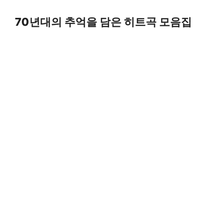
Skip
to
70년대의 추억을 담은 히트곡 모음집
content