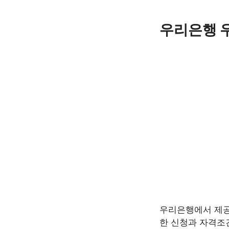
Skip
to
우리은행 
content
우리은행에서 제공
한 신청과 자격조