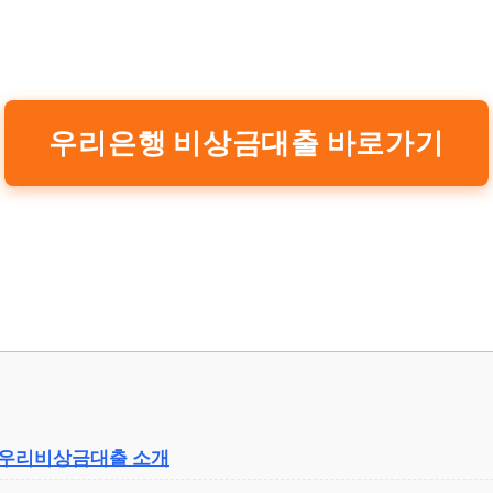
우리은행 비상금대출 바로가기
 우리비상금대출 소개