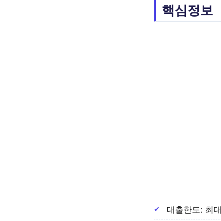
핵심정보
대출한도: 최대