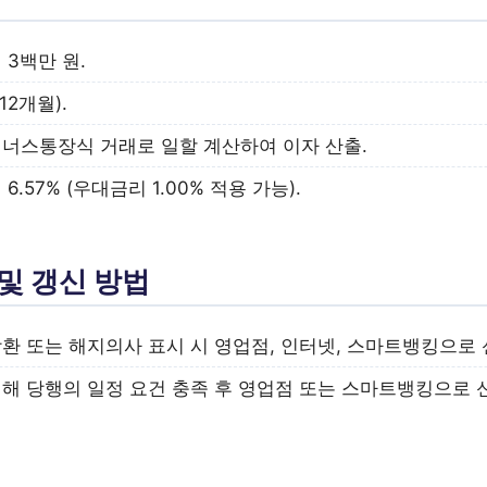
 3백만 원.
12개월).
이너스통장식 거래로 일할 계산하여 이자 산출.
6.57% (우대금리 1.00% 적용 가능).
및 갱신 방법
환 또는 해지의사 표시 시 영업점, 인터넷, 스마트뱅킹으로 
해 당행의 일정 요건 충족 후 영업점 또는 스마트뱅킹으로 신