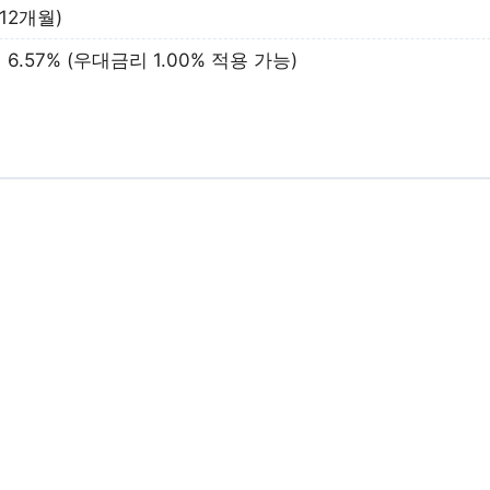
12개월)
6.57% (우대금리 1.00% 적용 가능)