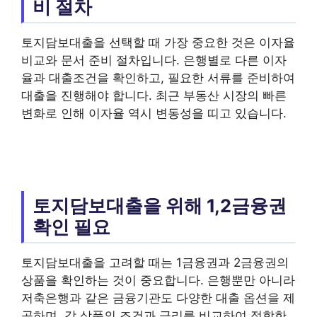
비 절차
토지담보대출을 선택할 때 가장 중요한 것은 이자율
비교와 문서 준비 절차입니다. 은행별로 다른 이자
율과 대출조건을 확인하고, 필요한 서류를 준비하여
대출을 진행해야 합니다. 최근 부동산 시장의 빠른
변화로 인해 이자율 역시 변동성을 띠고 있습니다.
토지담보대출을 위해 1,2금융권
확인 필요
토지담보대출을 고려할 때는 1금융권과 2금융권의
상품을 확인하는 것이 중요합니다. 은행뿐만 아니라
저축은행과 같은 금융기관도 다양한 대출 옵션을 제
공하며, 각 상품의 조건과 금리를 비교하여 적합한