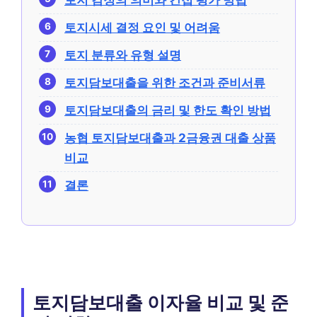
토지 감정의 의미와 간접 평가 방법
토지시세 결정 요인 및 어려움
토지 분류와 유형 설명
토지담보대출을 위한 조건과 준비서류
토지담보대출의 금리 및 한도 확인 방법
농협 토지담보대출과 2금융권 대출 상품
비교
결론
토지담보대출 이자율 비교 및 준