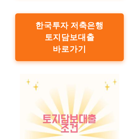
한국투자 저축은행
토지담보대출
바로가기