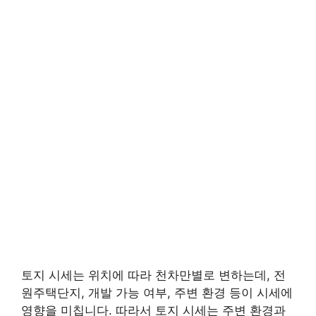
토지 시세는 위치에 따라 천차만별로 변하는데, 전
원주택단지, 개발 가능 여부, 주변 환경 등이 시세에
영향을 미칩니다. 따라서 토지 시세는 주변 환경과