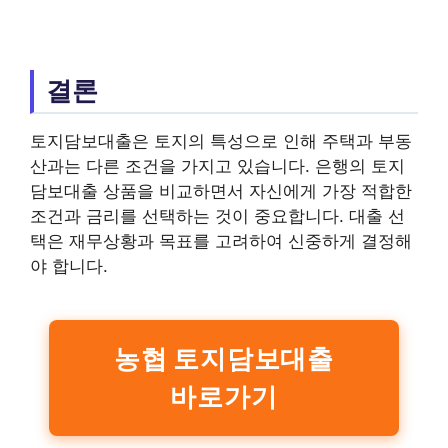
결론
토지담보대출은 토지의 특성으로 인해 주택과 부동
산과는 다른 조건을 가지고 있습니다. 은행의 토지
담보대출 상품을 비교하면서 자신에게 가장 적합한
조건과 금리를 선택하는 것이 중요합니다. 대출 선
택은 재무상황과 목표를 고려하여 신중하게 결정해
야 합니다.
농협 토지담보대출
바로가기