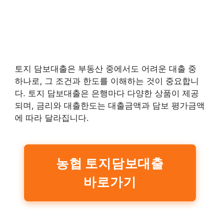
토지 담보대출은 부동산 중에서도 어려운 대출 중
하나로, 그 조건과 한도를 이해하는 것이 중요합니
다. 토지 담보대출은 은행마다 다양한 상품이 제공
되며, 금리와 대출한도는 대출금액과 담보 평가금액
에 따라 달라집니다.
농협 토지담보대출
바로가기