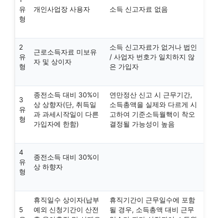
유
개인사업장 사용자
소득 신고자료 없음
형
2
소득 신고자료가 없거나 법인
근로소득자료 미보유
유
/ 사업자 번호가 일치하지 않
자 및 상이자
형
은 가입자
종전소득 대비 30%이
연만정산 신고 시 근무기간,
3
상 상향자(단, 취득일
소득총액을 실제와 다르게 시
유
과 과세시작일이 다른
고하여 기준소득월핵이 착오
형
가입자에 한함)
결정될 가능성이 높음
4
종전소득 대비 30%이
유
상 하향자
형
휴직일수 상이자(납부
휴직기간이 근무일수에 포함
5
예외 신청기간이 산전
될 경우, 소득총액 대비 근무