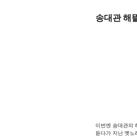
Skip
to
송대관 해
content
이번엔 송대관의 
듣다가 지난 옛노