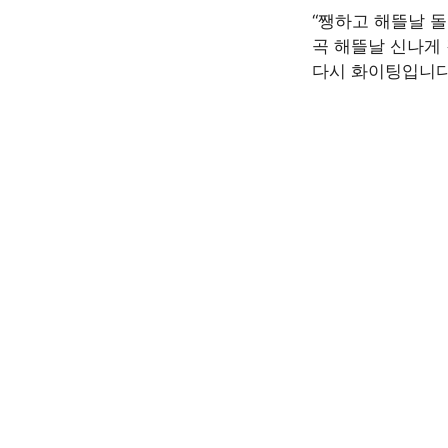
“쨍하고 해뜰날 
곡 해뜰날 신나게
다시 화이팅입니다