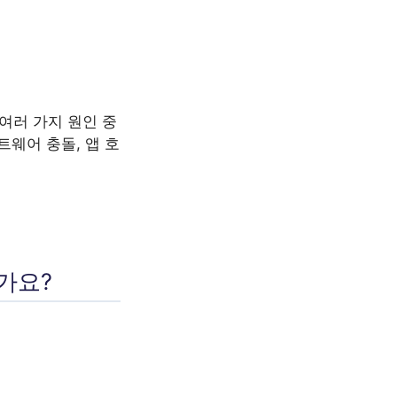
여러 가지 원인 중
트웨어 충돌, 앱 호
가요?