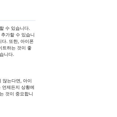
할 수 있습니다.
시 추가할 수 있습니
다. 또한, 아이폰
이트하는 것이 좋
습니다.
 않는다면, 아이
는 언제든지 상황에
하는 것이 중요합니