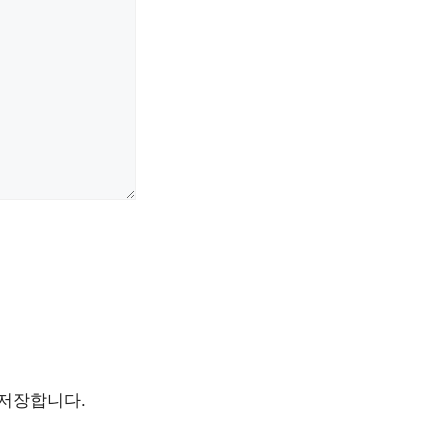
 저장합니다.