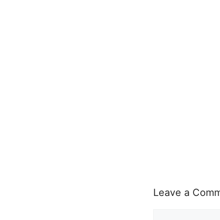
Leave a Com
Comment