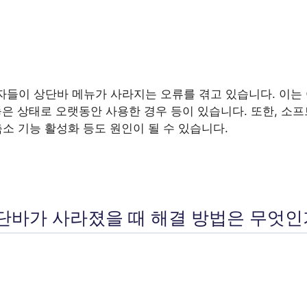
자들이 상단바 메뉴가 사라지는 오류를 겪고 있습니다. 이는 
놓은 상태로 오랫동안 사용한 경우 등이 있습니다. 또한, 소프
축소 기능 활성화 등도 원인이 될 수 있습니다.
단바가 사라졌을 때 해결 방법은 무엇인