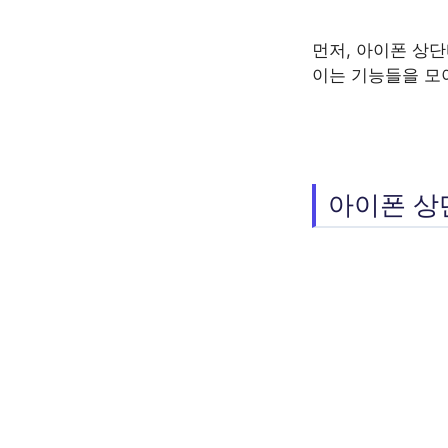
먼저, 아이폰 상단
이는 기능들을 모
아이폰 상