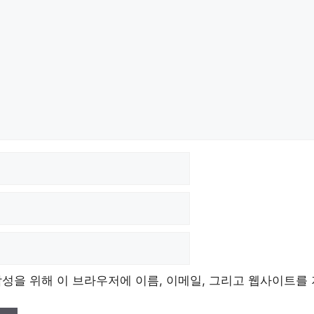
작성을 위해 이 브라우저에 이름, 이메일, 그리고 웹사이트를