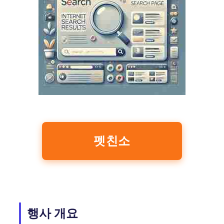
펫친소
행사 개요