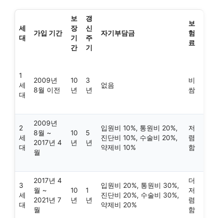
보
갱
보
세
장
신
가입 기간
자기부담금
험
대
기
주
료
간
기
1
2009년
10
3
비
세
없음
8월 이전
년
년
쌈
대
2009년
2
입원비 10%, 통원비 20%,
저
8월 ~
10
5
세
진단비 10%, 수술비 20%,
렴
2017년 4
년
년
대
약제비 10%
함
월
2017년 4
더
3
입원비 20%, 통원비 30%,
월 ~
10
1
저
세
진단비 20%, 수술비 30%,
2021년 7
년
년
렴
대
약제비 20%
월
함