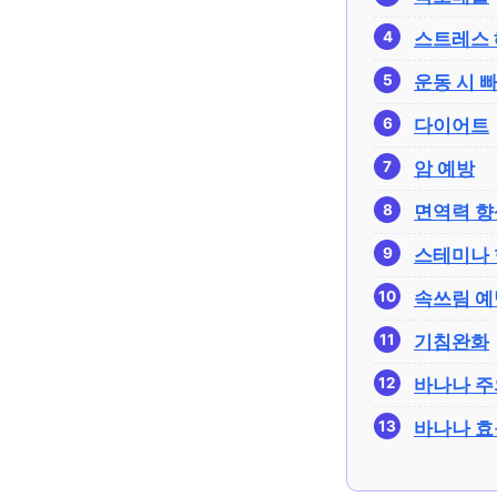
스트레스 
운동 시 
다이어트
암 예방
면역력 향
스테미나
속쓰림 예
기침완화
바나나 
바나나 효