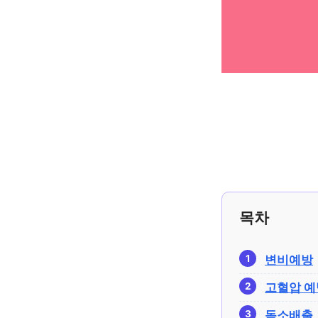
목차
변비예방
고혈압 예
독소배출