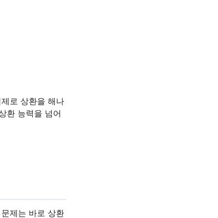
실제로 상환을 해나
 상환 능력을 넘어
 문제는 바로 상환