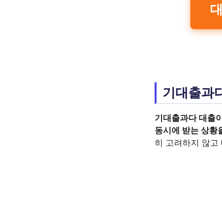
기대출과다
기대출과다 대출
동시에 받는 상황
히 고려하지 않고 