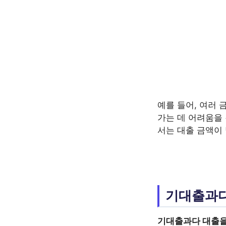
예를 들어, 여러
가는 데 어려움을 
서는 대출 금액이 
기대출과다
기대출과다 대출
을