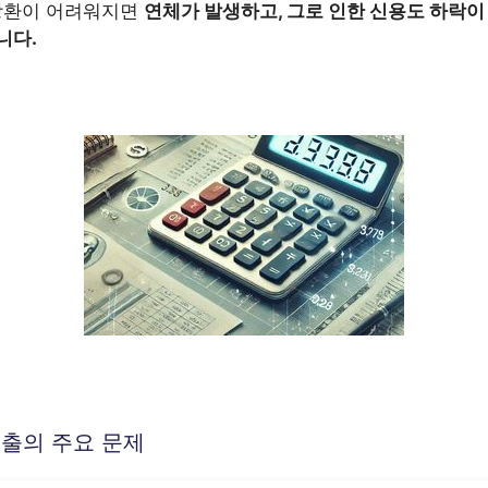
 상환이 어려워지면
연체가 발생하고, 그로 인한 신용도 하락이
니다.
출의 주요 문제