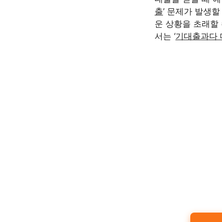
출
’ 문제가 발생
운 상황을 초래할
서는 ‘
기대출과다 