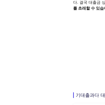
다. 결국 대출금
를 초래할 수 있습
기대출과다 대