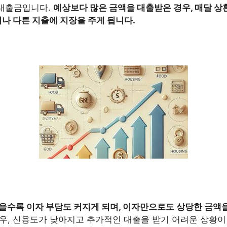
대출금입니다.
예상보다 많은 금액을 대출받은 경우, 매달 상
나 다른 지출에 지장을 주게 됩니다.
을수록 이자 부담도 커지게 되며, 이자만으로도 상당한 금액을
우, 신용도가 낮아지고 추가적인 대출을 받기 어려운 상황이