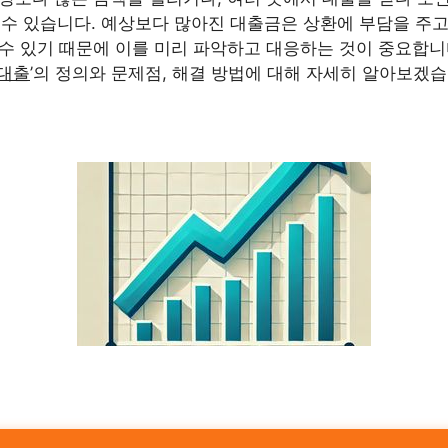
할 수 있습니다. 예상보다 많아진 대출금은 상환에 부담을 주고
 수 있기 때문에 이를 미리 파악하고 대응하는 것이 중요합니
대출
’의 정의와 문제점, 해결 방법에 대해 자세히 알아보겠습