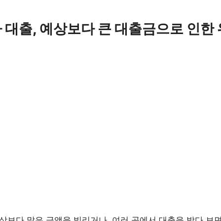
대출, 예상보다 큰 대출금으로 인한 
상보다 많은 금액을 빌리거나, 여러 곳에서 대출을 받다 보면 