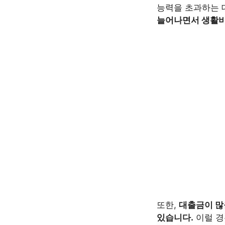
능력을 초과하는 
늘어나면서 생활비
또한,
대출금이 많
있습니다.
이럴 경